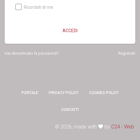
Ricordati di me
ACCEDI
Hai dimenticato la password?
Registrati
PORTALE
PRIVACY POLICY
COOKIES POLICY
CONTATTI
©
2026, made with
favorite
by
C24 - Web
.